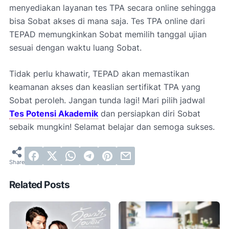
menyediakan layanan tes TPA secara online sehingga
bisa Sobat akses di mana saja. Tes TPA online dari
TEPAD memungkinkan Sobat memilih tanggal ujian
sesuai dengan waktu luang Sobat.
Tidak perlu khawatir, TEPAD akan memastikan
keamanan akses dan keaslian sertifikat TPA yang
Sobat peroleh. Jangan tunda lagi! Mari pilih jadwal
Tes Potensi Akademik
dan persiapkan diri Sobat
sebaik mungkin! Selamat belajar dan semoga sukses.
Related Posts