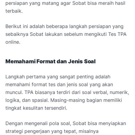
persiapan yang matang agar Sobat bisa meraih hasil
terbaik.
Berikut ini adalah beberapa langkah persiapan yang
sebaiknya Sobat lakukan sebelum mengikuti Tes TPA
online.
Memahami Format dan Jenis Soal
Langkah pertama yang sangat penting adalah
memahami format tes dan jenis soal yang akan
muncul. TPA biasanya terdiri dari soal verbal, numerik,
logika, dan spasial. Masing-masing bagian memiliki
tingkat kesulitan tersendiri.
Dengan mengenali pola soal, Sobat bisa menyiapkan
strategi pengerjaan yang tepat, misalnya