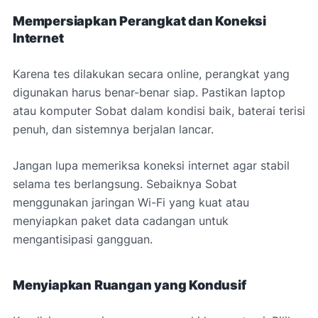
Mempersiapkan Perangkat dan Koneksi
Internet
Karena tes dilakukan secara online, perangkat yang
digunakan harus benar-benar siap. Pastikan laptop
atau komputer Sobat dalam kondisi baik, baterai terisi
penuh, dan sistemnya berjalan lancar.
Jangan lupa memeriksa koneksi internet agar stabil
selama tes berlangsung. Sebaiknya Sobat
menggunakan jaringan Wi-Fi yang kuat atau
menyiapkan paket data cadangan untuk
mengantisipasi gangguan.
Menyiapkan Ruangan yang Kondusif