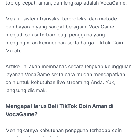
top up cepat, aman, dan lengkap adalah VocaGame.
Melalui sistem transaksi terproteksi dan metode
pembayaran yang sangat beragam, VocaGame
menjadi solusi terbaik bagi pengguna yang
menginginkan kemudahan serta harga TikTok Coin
Murah.
Artikel ini akan membahas secara lengkap keunggulan
layanan VocaGame serta cara mudah mendapatkan
coin untuk kebutuhan live streaming Anda. Yuk,
langsung disimak!
Mengapa Harus Beli TikTok Coin Aman di
VocaGame?
Meningkatnya kebutuhan pengguna terhadap coin