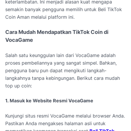
keterlambatan. Ini menjadi alasan kuat mengapa
semakin banyak pengguna memilih untuk Beli TikTok
Coin Aman melalui platform ini.
Cara Mudah Mendapatkan TikTok Coin di
VocaGame
Salah satu keunggulan lain dari VocaGame adalah
proses pembeliannya yang sangat simpel. Bahkan,
pengguna baru pun dapat mengikuti langkah-
langkahnya tanpa kebingungan. Berikut cara mudah
top up coin:
1. Masuk ke Website Resmi VocaGame
Kunjungi situs resmi VocaGame melalui browser Anda.
Pastikan Anda mengakses halaman asli untuk
memastikan keamanan transaksi saat
Beli TikTok