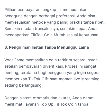
Pilihan pembayaran lengkap ini memudahkan
pengguna dengan berbagai preferensi. Anda bisa
menyesuaikan metode yang paling praktis tanpa ribet.
Semakin mudah transaksinya, semakin cepat Anda
mendapatkan TikTok Coin Murah sesuai kebutuhan.
3. Pengiriman Instan Tanpa Menunggu Lama
VocaGame memastikan coin terkirim secara instan
setelah pembayaran diverifikasi. Proses ini sangat
penting, terutama bagi pengguna yang ingin segera
memberikan TikTok Gift saat momen live streaming
sedang berlangsung.
Dengan sistem otomatis dan akurat, Anda dapat
menikmati layanan Top Up TikTok Coin tanpa