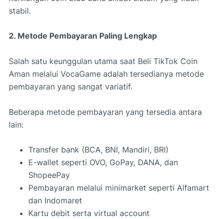
stabil.
2. Metode Pembayaran Paling Lengkap
Salah satu keunggulan utama saat Beli TikTok Coin
Aman melalui VocaGame adalah tersedianya metode
pembayaran yang sangat variatif.
Beberapa metode pembayaran yang tersedia antara
lain:
Transfer bank (BCA, BNI, Mandiri, BRI)
E-wallet seperti OVO, GoPay, DANA, dan
ShopeePay
Pembayaran melalui minimarket seperti Alfamart
dan Indomaret
Kartu debit serta virtual account